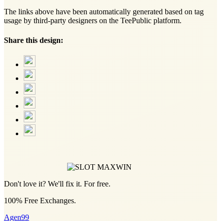
The links above have been automatically generated based on tag
usage by third-party designers on the TeePublic platform.
Share this design:
Don't love it? We'll fix it. For free.
100% Free Exchanges.
Agen99