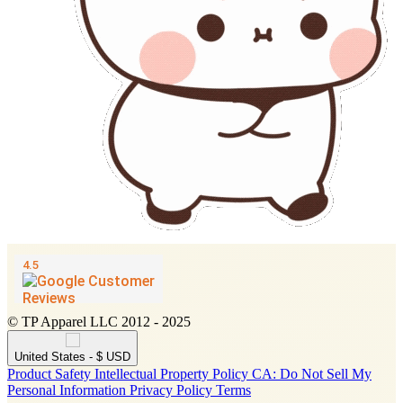
© TP Apparel LLC 2012 - 2025
United States - $ USD
Product Safety
Intellectual Property Policy
CA: Do Not Sell My
Personal Information
Privacy Policy
Terms