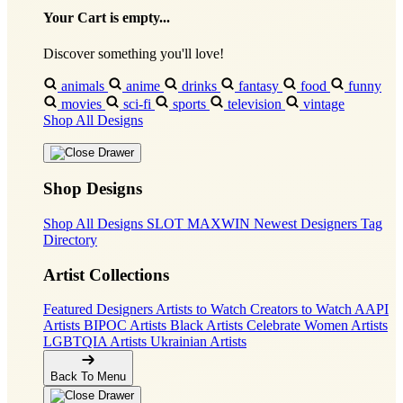
Your Cart is empty...
Discover something you'll love!
animals
anime
drinks
fantasy
food
funny
movies
sci-fi
sports
television
vintage
Shop All Designs
Shop Designs
Shop All Designs
SLOT MAXWIN
Newest Designers
Tag
Directory
Artist Collections
Featured Designers
Artists to Watch
Creators to Watch
AAPI
Artists
BIPOC Artists
Black Artists
Celebrate Women Artists
LGBTQIA Artists
Ukrainian Artists
Back To Menu