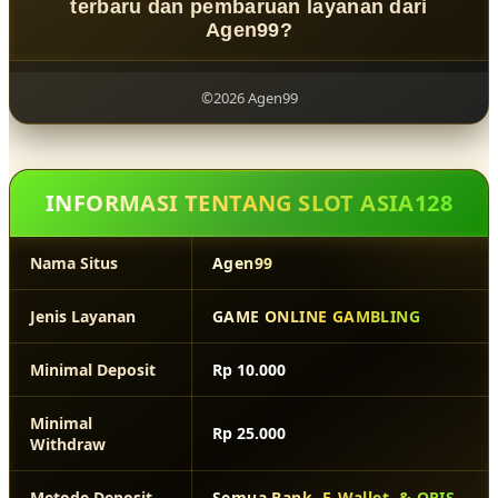
terbaru dan pembaruan layanan dari
mudah digunakan melalui perangkat mobile.
Agen99?
Informasi terbaru dapat ditemukan melalui halaman
resmi Agen99 yang diperbarui secara berkala agar
©2026 Agen99
pengguna selalu memperoleh informasi yang akurat dan
terbaru.
INFORMASI TENTANG SLOT ASIA128
Nama Situs
Agen99
Jenis Layanan
GAME ONLINE GAMBLING
Minimal Deposit
Rp 10.000
Minimal
Rp 25.000
Withdraw
Metode Deposit
Semua Bank, E-Wallet, & QRIS