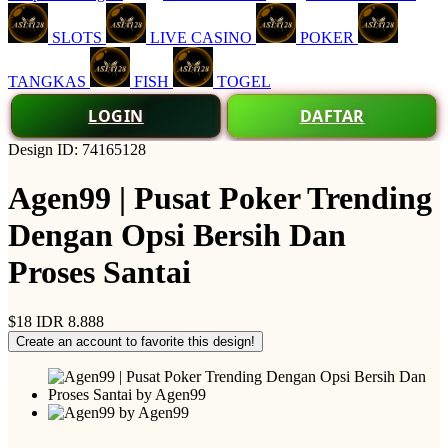
SLOTS
LIVE CASINO
POKER
TANGKAS
FISH
TOGEL
LOGIN
DAFTAR
Design ID: 74165128
Agen99 | Pusat Poker Trending
Dengan Opsi Bersih Dan
Proses Santai
$18
IDR 8.888
Create an account to favorite this design!