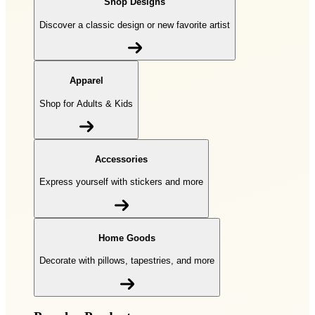
Shop Designs
Discover a classic design or new favorite artist
Apparel
Shop for Adults & Kids
Accessories
Express yourself with stickers and more
Home Goods
Decorate with pillows, tapestries, and more