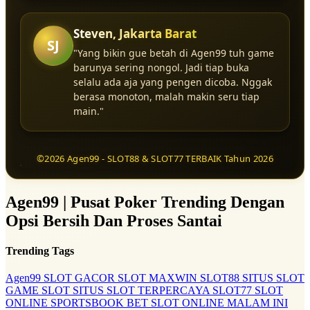
Steven, Jakarta Barat
SJ
"Yang bikin gue betah di Agen99 tuh game
barunya sering nongol. Jadi tiap buka
selalu ada aja yang pengen dicoba. Nggak
berasa monoton, malah makin seru tiap
main."
©2026 Agen99 - SLOT88 & SLOT77 TERBAIK Tahun 2026
Agen99 | Pusat Poker Trending Dengan
Opsi Bersih Dan Proses Santai
Trending Tags
Agen99
SLOT GACOR
SLOT MAXWIN
SLOT88
SITUS SLOT
GAME SLOT
SITUS SLOT TERPERCAYA
SLOT77
SLOT
ONLINE
SPORTSBOOK BET
SLOT ONLINE MALAM INI