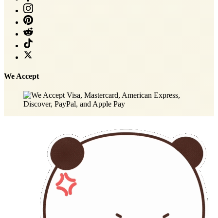
We Accept