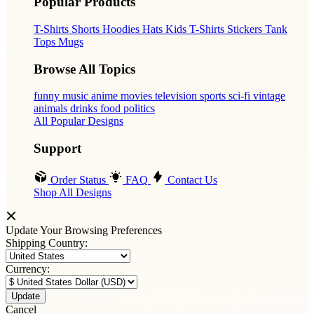
Popular Products
T-Shirts
Shorts
Hoodies
Hats
Kids T-Shirts
Stickers
Tank
Tops
Mugs
Browse All Topics
funny
music
anime
movies
television
sports
sci-fi
vintage
animals
drinks
food
politics
All Popular Designs
Support
Order Status
FAQ
Contact Us
Shop All Designs
Update Your Browsing Preferences
Shipping Country:
Currency:
Cancel