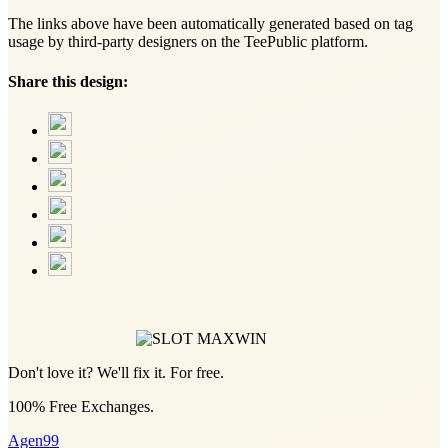
The links above have been automatically generated based on tag
usage by third-party designers on the TeePublic platform.
Share this design:
Don't love it? We'll fix it. For free.
100% Free Exchanges.
Agen99