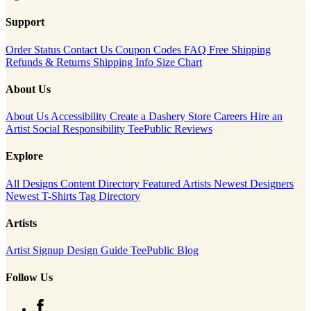
Support
Order Status
Contact Us
Coupon Codes
FAQ
Free Shipping
Refunds & Returns
Shipping Info
Size Chart
About Us
About Us
Accessibility
Create a Dashery Store
Careers
Hire an
Artist
Social Responsibility
TeePublic Reviews
Explore
All Designs
Content Directory
Featured Artists
Newest Designers
Newest T-Shirts
Tag Directory
Artists
Artist Signup
Design Guide
TeePublic Blog
Follow Us