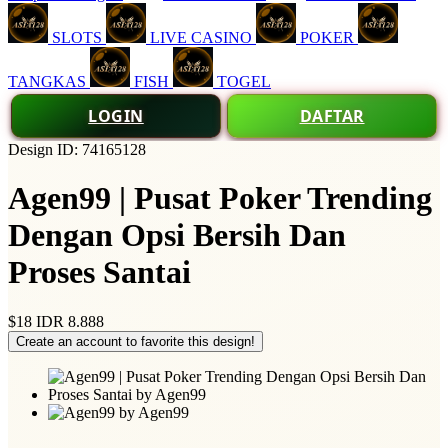
SLOTS
LIVE CASINO
POKER
TANGKAS
FISH
TOGEL
LOGIN
DAFTAR
Design ID: 74165128
Agen99 | Pusat Poker Trending
Dengan Opsi Bersih Dan
Proses Santai
$18
IDR 8.888
Create an account to favorite this design!