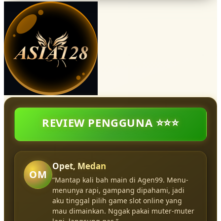
REVIEW PENGGUNA ⭐⭐⭐
Opet, Medan
OM
“Mantap kali bah main di Agen99. Menu-
menunya rapi, gampang dipahami, jadi
aku tinggal pilih game slot online yang
mau dimainkan. Nggak pakai muter-muter