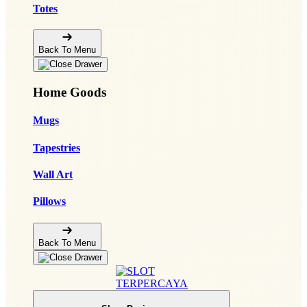
Totes
Back To Menu
Home Goods
Mugs
Tapestries
Wall Art
Pillows
Back To Menu