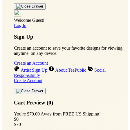
Welcome Guest!
Log In
Sign Up
Create an account to save your favorite designs for viewing
anytime, on any device.
Create an Account
Artist Sign Up
About TeePublic
Social
Responsibility
Create Account
Cart Preview (0)
You're
$70.00
Away from
FREE US Shipping!
$0
$70