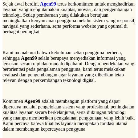
Sejak awal berdiri,
Agen99
terus berkomitmen untuk menghadirkan
layanan yang mengutamakan kualitas, inovasi, dan pengembangan
teknologi. Setiap pembaruan yang dilakukan bertujuan
meningkatkan kenyamanan pengguna melalui sistem yang responsif,
navigasi yang sederhana, serta performa website yang optimal di
berbagai perangkat.
Kami memahami bahwa kebutuhan setiap pengguna berbeda,
sehingga
Agen99
selalu berupaya menyediakan informasi yang
tersusun secara rapi dan mudah dipahami. Dengan pendekatan yang
berorientasi pada pengalaman pengguna, kami terus melakukan
evaluasi dan pengembangan agar layanan yang diberikan tetap
relevan dengan perkembangan teknologi digital.
Komitmen
Agen99
adalah membangun platform yang dapat
dipercaya melalui pengelolaan sistem yang profesional, peningkatan
kualitas layanan secara berkelanjutan, serta dukungan teknologi
yang mampu memberikan pengalaman penggunaan yang lebih baik.
Kami percaya bahwa kualitas layanan merupakan fondasi utama
dalam membangun kepercayaan pengguna.